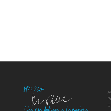
A
P
C