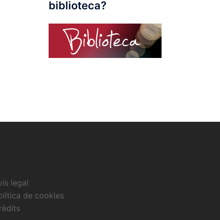
biblioteca?
vís legal
olítica de cookies
rèdits