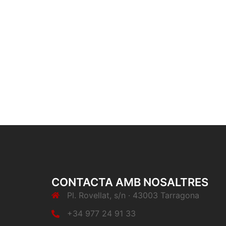
CONTACTA AMB NOSALTRES
Pl. Rovellat, s/n · 43003 Tarragona
+34 977 24 91 33