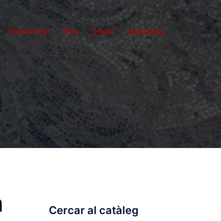
Pere de Palol
Fons
Difusió
Multimèdia
a
Cercar al catàleg