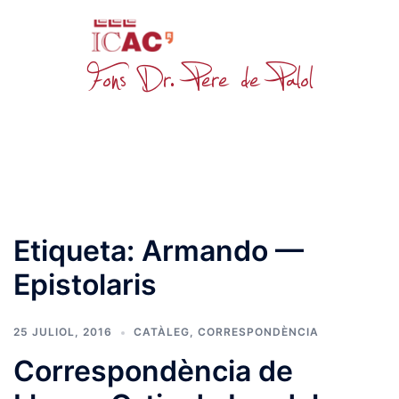
Skip
to
content
Toggle
menu
Etiqueta:
Armando —
Epistolaris
25 JULIOL, 2016
CATÀLEG
,
CORRESPONDÈNCIA
Correspondència de