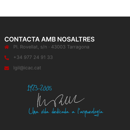
CONTACTA AMB NOSALTRES
Pl. Rovellat, s/n · 43003 Tarragona
+34 977 24 91 33
lgil@icac.cat