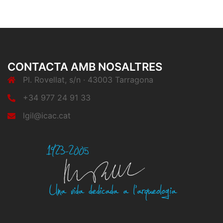
CONTACTA AMB NOSALTRES
Pl. Rovellat, s/n · 43003 Tarragona
+34 977 24 91 33
lgil@icac.cat