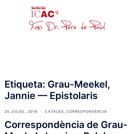
Skip
to
content
Toggle
menu
Etiqueta:
Grau-Meekel,
Jannie — Epistolaris
25 JULIOL, 2016
CATÀLEG
,
CORRESPONDÈNCIA
Correspondència de Grau-