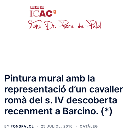
Skip
to
content
Toggle
menu
Pintura mural amb la
representació d’un cavaller
romà del s. IV descoberta
recenment a Barcino. (*)
BY
FONSPALOL
25 JULIOL, 2016
CATÀLEG