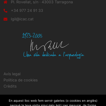
Pl. Rovellat, s/n · 43003 Tarragona
+34 977 24 91 33
lgil@icac.cat
Avís legal
Política de cookies
Crèdits
En aquest lloc web fem servir galetes (o cookies en anglès)
perquè la teva visita sigui més àgil i per mesurar, de forma