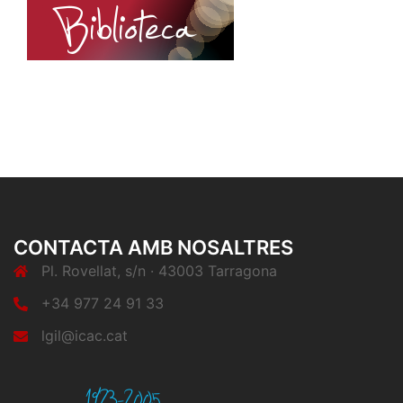
CONTACTA AMB NOSALTRES
Pl. Rovellat, s/n · 43003 Tarragona
+34 977 24 91 33
lgil@icac.cat