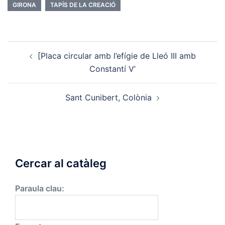
GIRONA
TAPÍS DE LA CREACIÓ
Post
[Placa circular amb l’efígie de Lleó III amb
navigation
Constantí V’
Sant Cunibert, Colònia
Cercar al catàleg
Paraula clau: