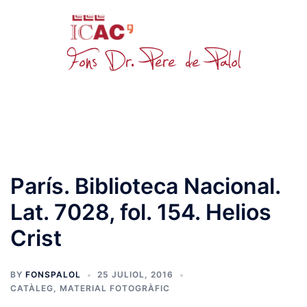
Skip
to
content
Toggle
menu
París. Biblioteca Nacional.
Lat. 7028, fol. 154. Helios
Crist
BY
FONSPALOL
25 JULIOL, 2016
CATÀLEG
,
MATERIAL FOTOGRÀFIC