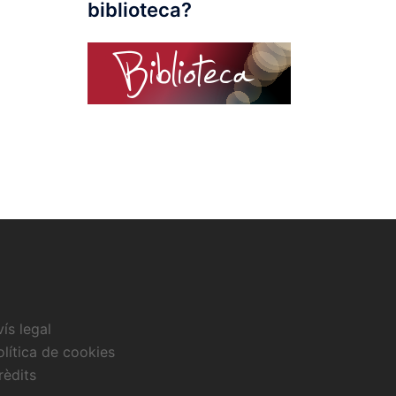
biblioteca?
vís legal
olítica de cookies
rèdits