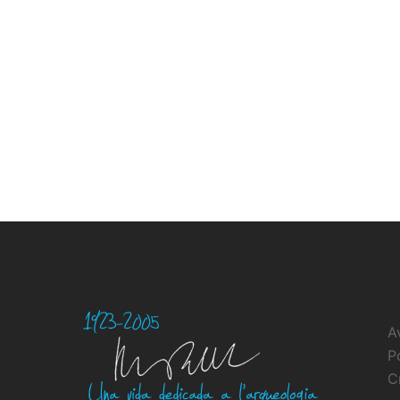
A
P
C