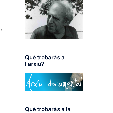
e
a
Què trobaràs a
l'arxiu?
Què trobaràs a la