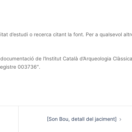
at d’estudi o recerca citant la font. Per a qualsevol altr
ocumentació de l’Institut Català d’Arqueologia Clàssic
registre 003736″.
[Son Bou, detall del jaciment]