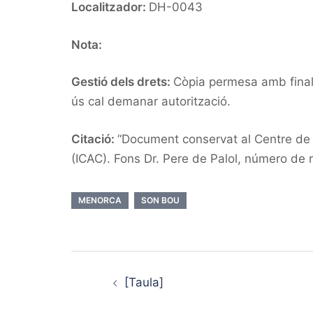
Localitzador:
DH-0043
Nota:
Gestió dels drets:
Còpia permesa amb finalit
ús cal demanar autorització.
Citació:
“Document conservat al Centre de d
(ICAC). Fons Dr. Pere de Palol, número de 
MENORCA
SON BOU
Post
navigation
[Taula]