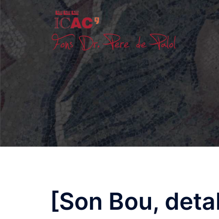
Skip
to
content
[Son Bou, detal