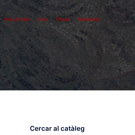
Pere de Palol
Fons
Difusió
Multimèdia
Cercar al catàleg