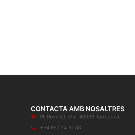
CONTACTA AMB NOSALTRES
Pl. Rovellat, s/n · 43003 Tarragona
+34 977 24 91 33