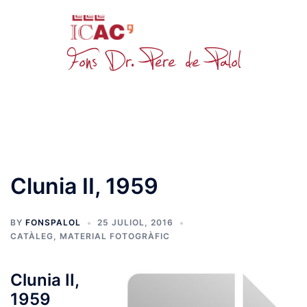
Skip
to
content
Toggle
menu
Clunia II, 1959
BY
FONSPALOL
25 JULIOL, 2016
CATÀLEG
,
MATERIAL FOTOGRÀFIC
Clunia II,
1959