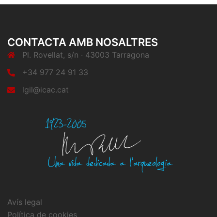
CONTACTA AMB NOSALTRES
Pl. Rovellat, s/n · 43003 Tarragona
+34 977 24 91 33
lgil@icac.cat
Avís legal
Política de cookies