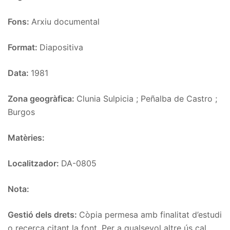
Fons:
Arxiu documental
Format:
Diapositiva
Data:
1981
Zona geogràfica:
Clunia Sulpicia ; Peñalba de Castro ;
Burgos
Matèries:
Localitzador:
DA-0805
Nota:
Gestió dels drets:
Còpia permesa amb finalitat d’estudi
o recerca citant la font. Per a qualsevol altre ús cal