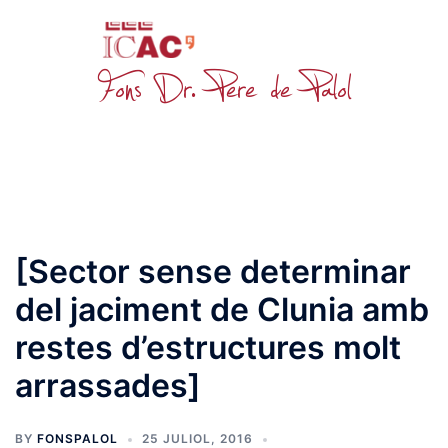
Skip
to
content
Toggle
menu
[Sector sense determinar
del jaciment de Clunia amb
restes d’estructures molt
arrassades]
BY
FONSPALOL
25 JULIOL, 2016