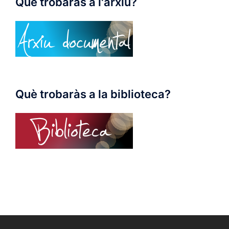
Què trobaràs a l'arxiu?
Què trobaràs a la biblioteca?