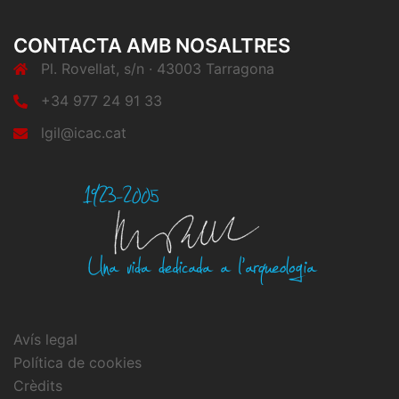
CONTACTA AMB NOSALTRES
Pl. Rovellat, s/n · 43003 Tarragona
+34 977 24 91 33
lgil@icac.cat
Avís legal
Política de cookies
Crèdits