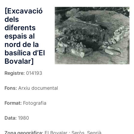
[Excavació
dels
diferents
espais al
nord de la
basílica d’El
Bovalar]
Registre:
014193
Fons:
Arxiu documental
Format:
Fotografia
Data:
1980
Zona geogràfica:
El Bovalar ; Seròs, Segrià