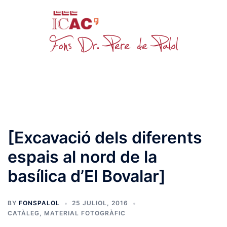
Skip
to
content
Toggle
menu
[Excavació dels diferents
espais al nord de la
basílica d’El Bovalar]
BY
FONSPALOL
25 JULIOL, 2016
CATÀLEG
,
MATERIAL FOTOGRÀFIC