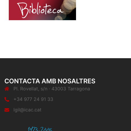
CONTACTA AMB NOSALTRES
Pl. Rovellat, s/n · 43003 Tarragona
+34 977 24 91 33
lgil@icac.cat