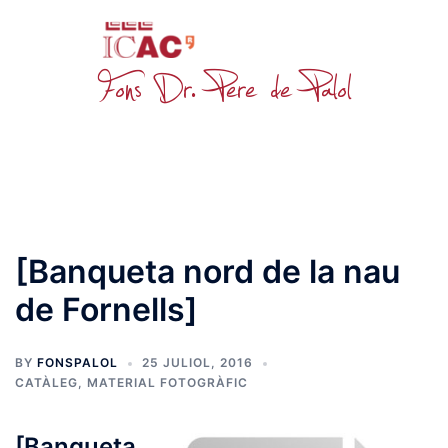
Skip
to
content
Toggle
menu
[Banqueta nord de la nau
de Fornells]
BY
FONSPALOL
25 JULIOL, 2016
CATÀLEG
,
MATERIAL FOTOGRÀFIC
[Banqueta