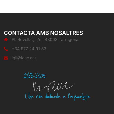
CONTACTA AMB NOSALTRES
Pl. Rovellat, s/n · 43003 Tarragona
+34 977 24 91 33
lgil@icac.cat