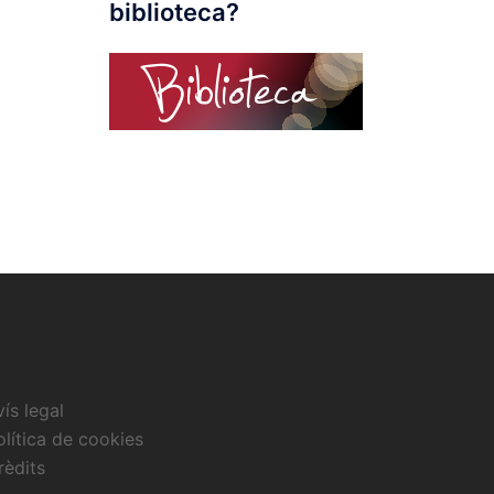
biblioteca?
vís legal
olítica de cookies
rèdits