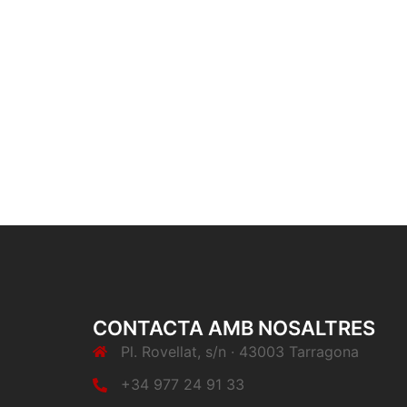
CONTACTA AMB NOSALTRES
Pl. Rovellat, s/n · 43003 Tarragona
+34 977 24 91 33