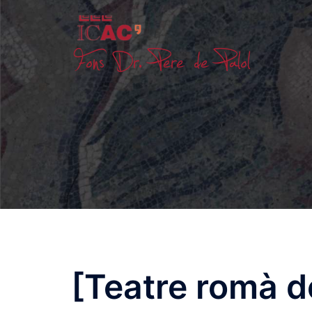
Skip
to
content
[Teatre romà d