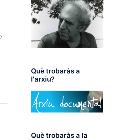
e
a
Què trobaràs a
l'arxiu?
Què trobaràs a la