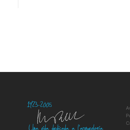
A
P
C