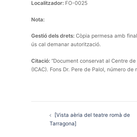
Localitzador:
FO-0025
Nota:
Gestió dels drets:
Còpia permesa amb finalit
ús cal demanar autorització.
Citació:
“Document conservat al Centre de d
(ICAC). Fons Dr. Pere de Palol, número de 
Post
navigation
[Vista aèria del teatre romà de
Tarragona]