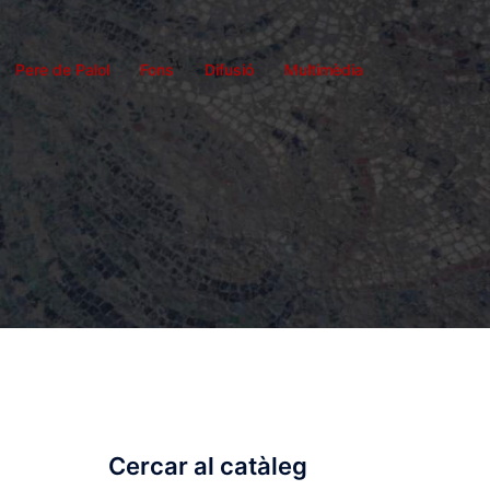
Pere de Palol
Fons
Difusió
Multimèdia
Cercar al catàleg