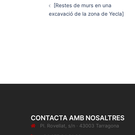
navigation
[Restes de murs en una
excavació de la zona de Yecla]
CONTACTA AMB NOSALTRES
Pl. Rovellat, s/n · 43003 Tarragona