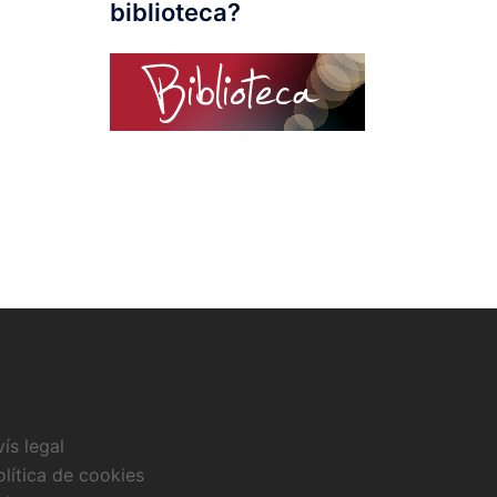
biblioteca?
vís legal
olítica de cookies