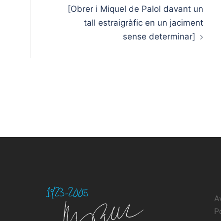
[Obrer i Miquel de Palol davant un
tall estraigràfic en un jaciment
sense determinar]
A
P