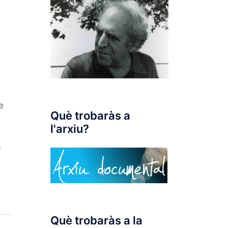
e
Què trobaràs a
l'arxiu?
a
Què trobaràs a la