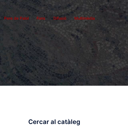
Pere de Palol
Fons
Difusió
Multimèdia
Cercar al catàleg