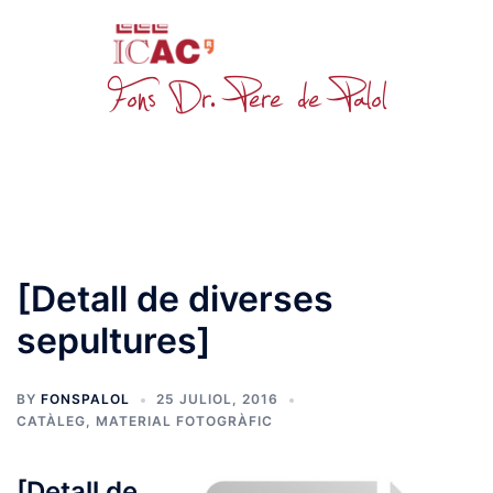
Skip
to
content
Toggle
menu
[Detall de diverses
sepultures]
BY
FONSPALOL
25 JULIOL, 2016
CATÀLEG
,
MATERIAL FOTOGRÀFIC
[Detall de