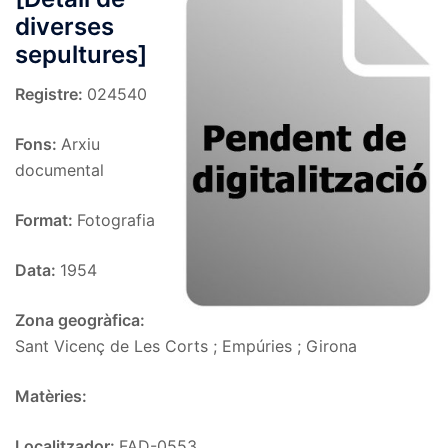
diverses
sepultures]
Registre:
024540
Fons:
Arxiu
documental
Format:
Fotografia
Data:
1954
Zona geogràfica:
Sant Vicenç de Les Corts ; Empúries ; Girona
Matèries:
Localitzador:
FAD-0553