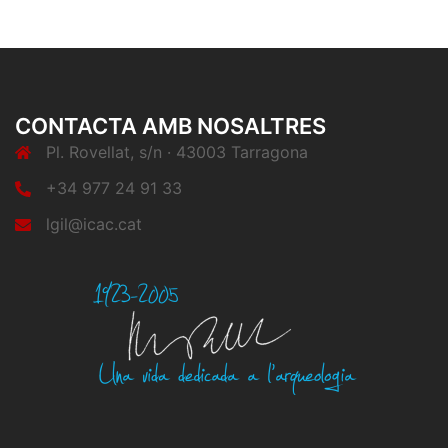
CONTACTA AMB NOSALTRES
Pl. Rovellat, s/n · 43003 Tarragona
+34 977 24 91 33
lgil@icac.cat