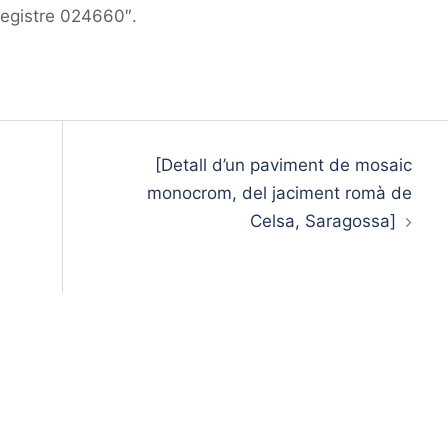
registre 024660″.
[Detall d’un paviment de mosaic
monocrom, del jaciment romà de
Celsa, Saragossa]