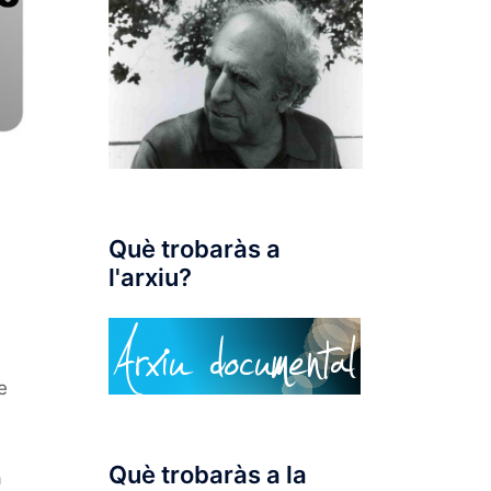
Què trobaràs a
l'arxiu?
e
Què trobaràs a la
a