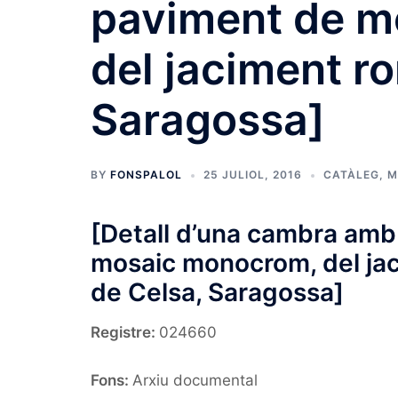
paviment de m
del jaciment r
Saragossa]
BY
FONSPALOL
25 JULIOL, 2016
CATÀLEG
,
M
[Detall d’una cambra amb
mosaic monocrom, del ja
de Celsa, Saragossa]
Registre:
024660
Fons:
Arxiu documental