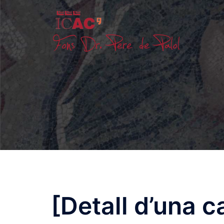
Skip
to
content
[Detall d’una 