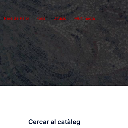
Pere de Palol
Fons
Difusió
Multimèdia
Cercar al catàleg