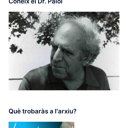
Coneix el Dr. Palol
Què trobaràs a l'arxiu?