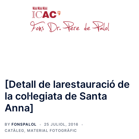
Skip
to
content
Toggle
menu
[Detall de larestauració de
la col·legiata de Santa
Anna]
BY
FONSPALOL
25 JULIOL, 2016
CATÀLEG
,
MATERIAL FOTOGRÀFIC