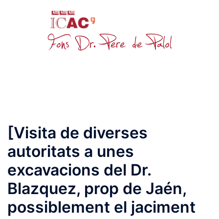
Skip
to
content
Toggle
menu
[Visita de diverses
autoritats a unes
excavacions del Dr.
Blazquez, prop de Jaén,
possiblement el jaciment