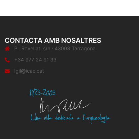
CONTACTA AMB NOSALTRES
Pl. Rovellat, s/n · 43003 Tarragona
+34 977 24 91 33
lgil@icac.cat