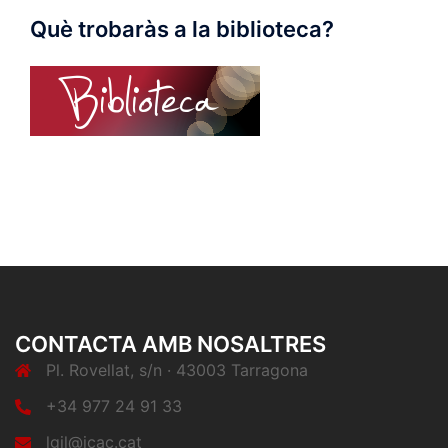
Què trobaràs a la biblioteca?
CONTACTA AMB NOSALTRES
Pl. Rovellat, s/n · 43003 Tarragona
+34 977 24 91 33
lgil@icac.cat