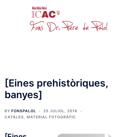
Skip
to
content
Toggle
menu
[Eines prehistòriques,
banyes]
BY
FONSPALOL
25 JULIOL, 2016
CATÀLEG
,
MATERIAL FOTOGRÀFIC
[Eines