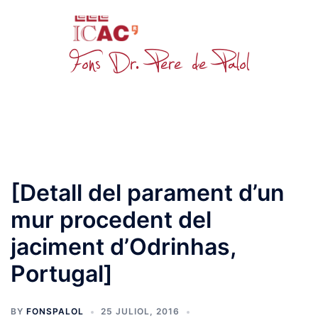
Skip
to
content
Toggle
menu
[Detall del parament d’un
mur procedent del
jaciment d’Odrinhas,
Portugal]
BY
FONSPALOL
25 JULIOL, 2016