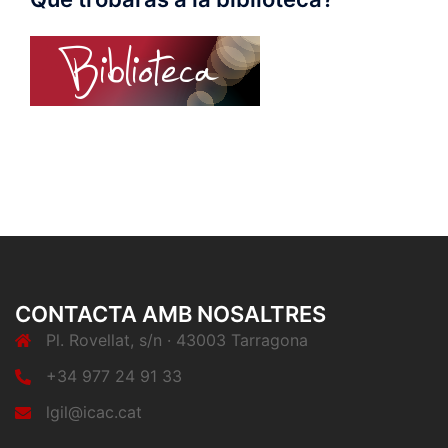
CONTACTA AMB NOSALTRES
Pl. Rovellat, s/n · 43003 Tarragona
+34 977 24 91 33
lgil@icac.cat