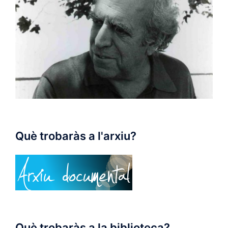
Què trobaràs a l'arxiu?
Què trobaràs a la biblioteca?