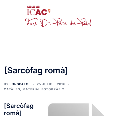
Skip
to
content
Toggle
menu
[Sarcòfag romà]
BY
FONSPALOL
25 JULIOL, 2016
CATÀLEG
,
MATERIAL FOTOGRÀFIC
[Sarcòfag
romà]