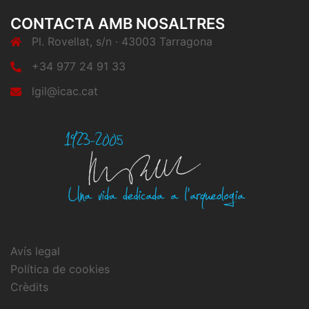
CONTACTA AMB NOSALTRES
Pl. Rovellat, s/n · 43003 Tarragona
+34 977 24 91 33
lgil@icac.cat
Avís legal
Política de cookies
Crèdits