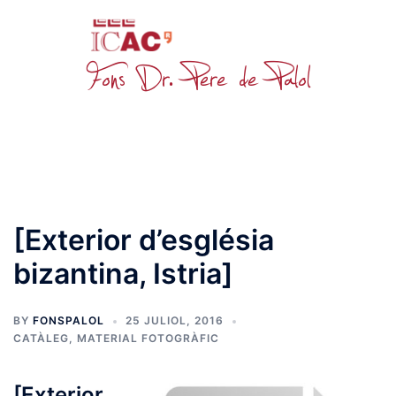
Skip
to
content
Toggle
menu
[Exterior d’església
bizantina, Istria]
BY
FONSPALOL
25 JULIOL, 2016
CATÀLEG
,
MATERIAL FOTOGRÀFIC
[Exterior