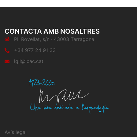
CONTACTA AMB NOSALTRES
Pl. Rovellat, s/n · 43003 Tarragona
+34 977 24 91 33
lgil@icac.cat
Avís legal