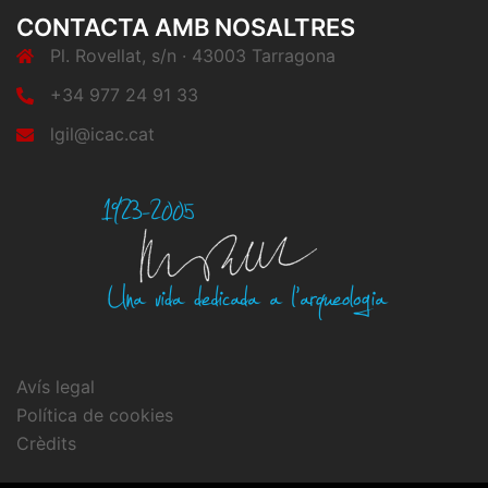
CONTACTA AMB NOSALTRES
Pl. Rovellat, s/n · 43003 Tarragona
+34 977 24 91 33
lgil@icac.cat
Avís legal
Política de cookies
Crèdits