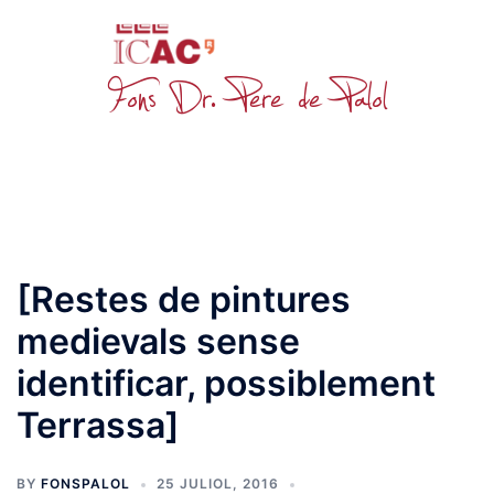
Skip
to
content
Toggle
menu
[Restes de pintures
medievals sense
identificar, possiblement
Terrassa]
BY
FONSPALOL
25 JULIOL, 2016