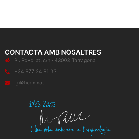
CONTACTA AMB NOSALTRES
Pl. Rovellat, s/n · 43003 Tarragona
+34 977 24 91 33
lgil@icac.cat