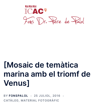
Skip
to
content
Toggle
menu
[Mosaic de temàtica
marina amb el triomf de
Venus]
BY
FONSPALOL
25 JULIOL, 2016
CATÀLEG
,
MATERIAL FOTOGRÀFIC