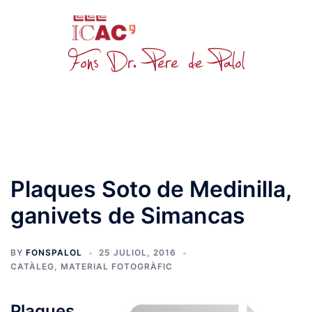
Skip
to
content
Toggle
menu
Plaques Soto de Medinilla,
ganivets de Simancas
BY
FONSPALOL
25 JULIOL, 2016
CATÀLEG
,
MATERIAL FOTOGRÀFIC
Plaques