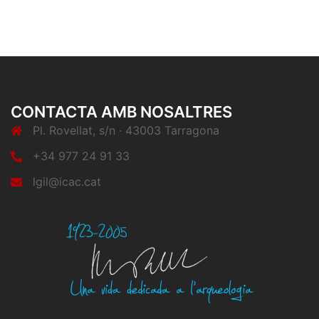
CONTACTA AMB NOSALTRES
Pl. Rovellat, s/n · 43003 Tarragona
+34 977 24 91 33
lgil@icac.cat