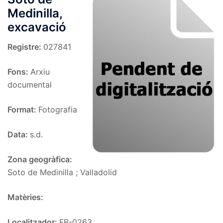
Medinilla,
excavació
Registre:
027841
Fons:
Arxiu
documental
Format:
Fotografia
Data:
s.d.
Zona geogràfica:
Soto de Medinilla ; Valladolid
Matèries:
Localitzador:
FB-0263