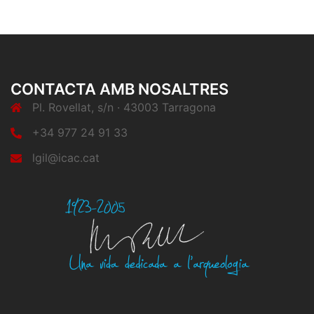
CONTACTA AMB NOSALTRES
Pl. Rovellat, s/n · 43003 Tarragona
+34 977 24 91 33
lgil@icac.cat