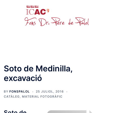
Skip
to
content
Toggle
menu
Soto de Medinilla,
excavació
BY
FONSPALOL
25 JULIOL, 2016
CATÀLEG
,
MATERIAL FOTOGRÀFIC
Soto de