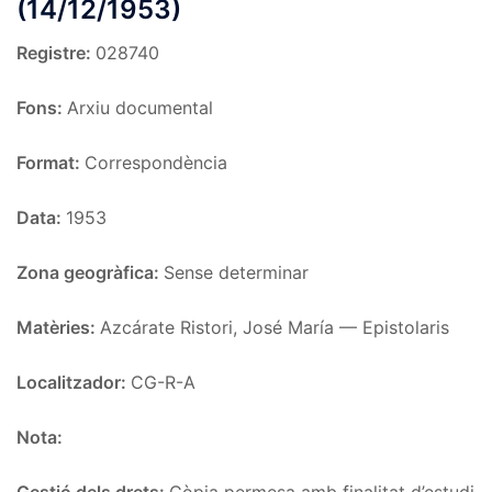
(14/12/1953)
Registre:
028740
Fons:
Arxiu documental
Format:
Correspondència
Data:
1953
Zona geogràfica:
Sense determinar
Matèries:
Azcárate Ristori, José María — Epistolaris
Localitzador:
CG-R-A
Nota:
Gestió dels drets:
Còpia permesa amb finalitat d’estudi