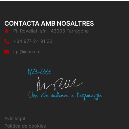
CONTACTA AMB NOSALTRES
Pl. Rovellat, s/n · 43003 Tarragona
+34 977 24 91 33
lgil@icac.cat
Avís legal
Política de cookies