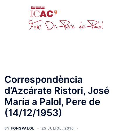
Skip
to
content
Toggle
menu
Correspondència
d’Azcárate Ristori, José
María a Palol, Pere de
(14/12/1953)
BY
FONSPALOL
25 JULIOL, 2016