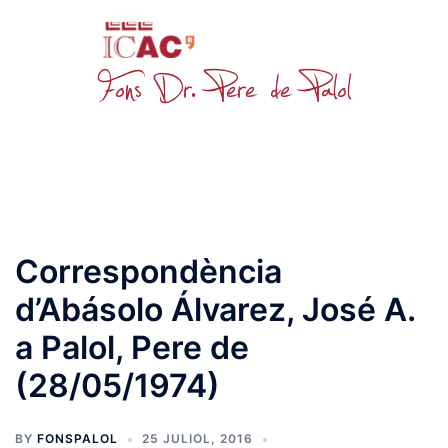
Skip
to
content
Toggle
menu
Correspondència
d’Abásolo Álvarez, José A.
a Palol, Pere de
(28/05/1974)
BY
FONSPALOL
25 JULIOL, 2016