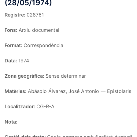
(28/05/1974)
Registre:
028761
Fons:
Arxiu documental
Format:
Correspondència
Data:
1974
Zona geogràfica:
Sense determinar
Matèries:
Abásolo Álvarez, José Antonio — Epistolaris
Localitzador:
CG-R-A
Nota:
Gestió dels drets:
Còpia permesa amb finalitat d’estudi