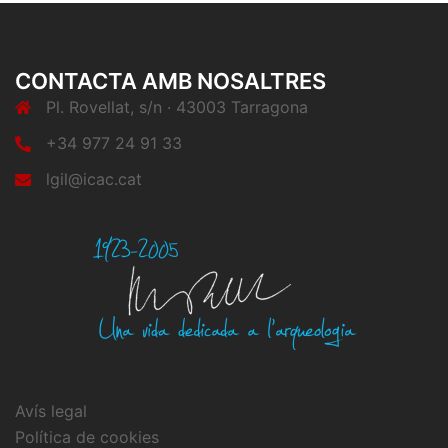
CONTACTA AMB NOSALTRES
Pl. Rovellat, s/n · 43003 Tarragona
+34 977 24 91 33
lgil@icac.cat
Avís legal
Política de cookies