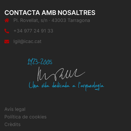
CONTACTA AMB NOSALTRES
Pl. Rovellat, s/n · 43003 Tarragona
+34 977 24 91 33
lgil@icac.cat
Avís legal
Política de cookies
Crèdits