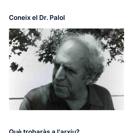
Coneix el Dr. Palol
Què trobaràs a l'arxiu?