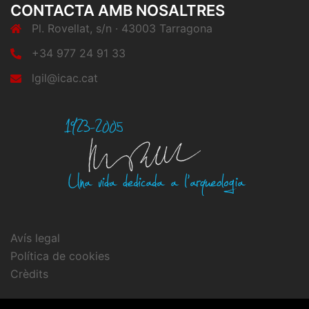
CONTACTA AMB NOSALTRES
Pl. Rovellat, s/n · 43003 Tarragona
+34 977 24 91 33
lgil@icac.cat
Avís legal
Política de cookies
Crèdits