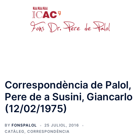
Skip
to
content
Toggle
menu
Correspondència de Palol,
Pere de a Susini, Giancarlo
(12/02/1975)
BY
FONSPALOL
25 JULIOL, 2016
CATÀLEG
,
CORRESPONDÈNCIA