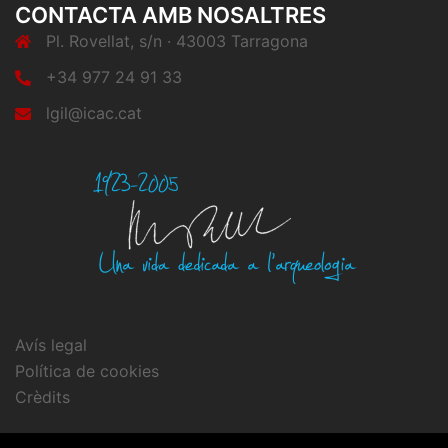
CONTACTA AMB NOSALTRES
Pl. Rovellat, s/n · 43003 Tarragona
+34 977 24 91 33
lgil@icac.cat
Avís legal
Política de cookies
Crèdits