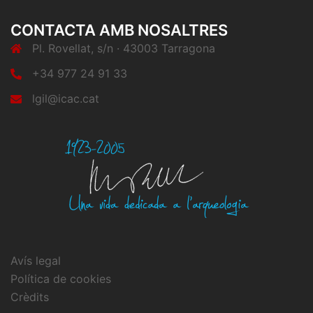
CONTACTA AMB NOSALTRES
Pl. Rovellat, s/n · 43003 Tarragona
+34 977 24 91 33
lgil@icac.cat
Avís legal
Política de cookies
Crèdits