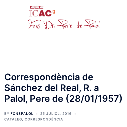
Skip
to
content
Toggle
menu
Correspondència de
Sánchez del Real, R. a
Palol, Pere de (28/01/1957)
BY
FONSPALOL
25 JULIOL, 2016
CATÀLEG
,
CORRESPONDÈNCIA