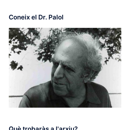
Coneix el Dr. Palol
Què trobaràs a l'arxiu?