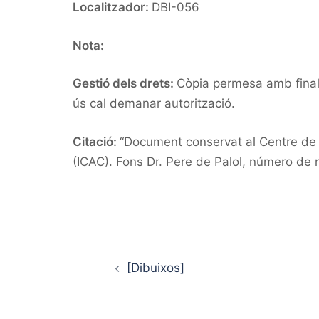
Localitzador:
DBI-056
Nota:
Gestió dels drets:
Còpia permesa amb finalit
ús cal demanar autorització.
Citació:
“Document conservat al Centre de d
(ICAC). Fons Dr. Pere de Palol, número de 
Post
navigation
[Dibuixos]