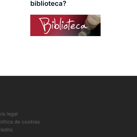
biblioteca?
vís legal
olítica de cookies
rèdits