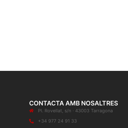
CONTACTA AMB NOSALTRES
Pl. Rovellat, s/n · 43003 Tarragona
+34 977 24 91 33