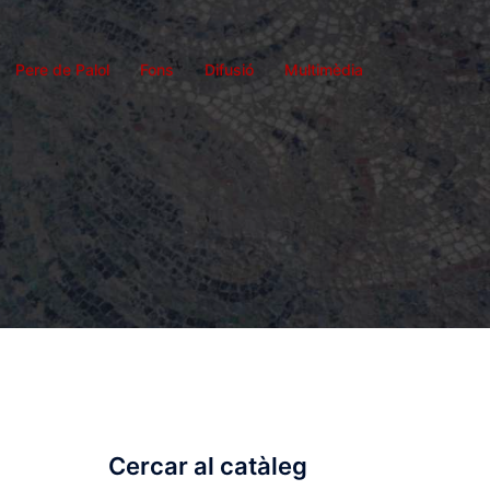
Pere de Palol
Fons
Difusió
Multimèdia
Cercar al catàleg