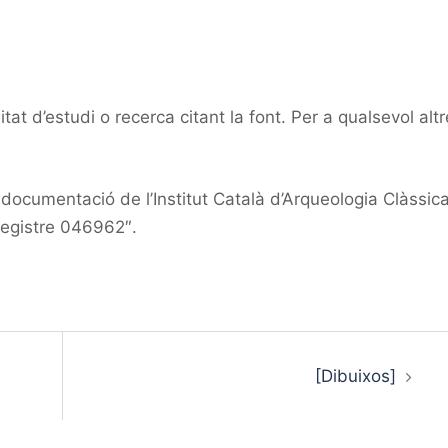
at d’estudi o recerca citant la font. Per a qualsevol altr
ocumentació de l’Institut Català d’Arqueologia Clàssic
registre 046962″.
[Dibuixos]