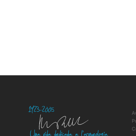
A
P
C