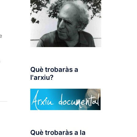
e
a
Què trobaràs a
l'arxiu?
Què trobaràs a la