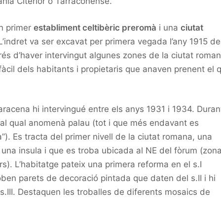
ania Citerior o Tarraconense.
un primer
establiment celtibèric preromà
i una
ciutat
 L’indret va ser excavat per primera vegada l’any 1915 de
rés d’haver intervingut algunes zones de la ciutat roman
àcil dels habitants i propietaris que anaven prenent el 
aracena hi intervingué entre els anys 1931 i 1934. Duran
 al qual anomenà palau (tot i que més endavant es
. Es tracta del primer nivell de la ciutat romana, una
 una insula i que es troba ubicada al NE del fòrum (zon
. L’habitatge pateix una primera reforma en el s.I
ben parets de decoració pintada que daten del s.II i hi
s.III. Destaquen les troballes de diferents mosaics de