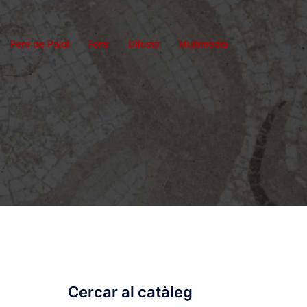
Pere de Palol
Fons
Difusió
Multimèdia
Cercar al catàleg