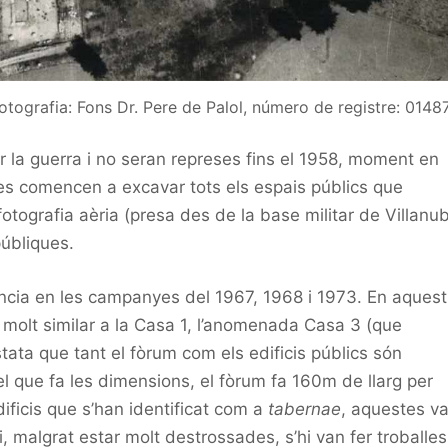
otografia: Fons Dr. Pere de Palol, número de registre: 01487
la guerra i no seran represes fins el 1958, moment en
es comencen a excavar tots els espais públics que
otografia aèria (presa des de la base militar de Villanub
públiques.
ncia en les campanyes del 1967, 1968 i 1973. En aquest
molt similar a la Casa 1, l’anomenada Casa 3 (que
ata que tant el fòrum com els edificis públics són
l que fa les dimensions, el fòrum fa 160m de llarg per
ificis que s’han identificat com a
tabernae
, aquestes v
 malgrat estar molt destrossades, s’hi van fer troballes