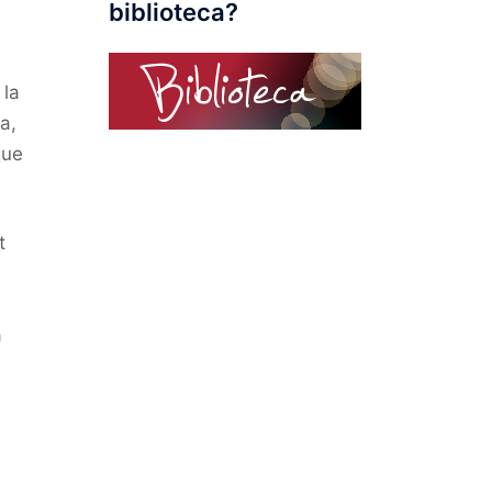
biblioteca?
 la
a,
que
t
a