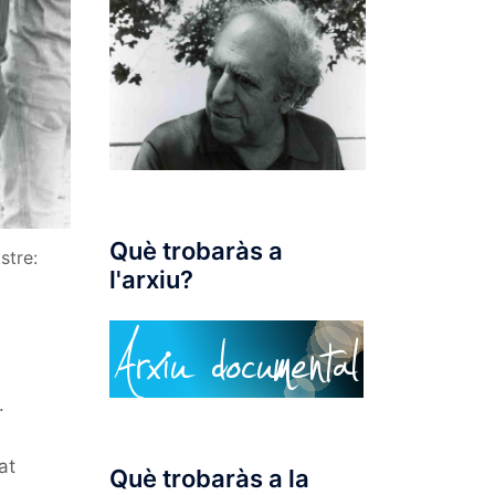
Què trobaràs a
stre:
l'arxiu?
.
at
Què trobaràs a la