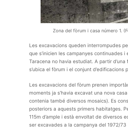
Zona del fòrum i casa número 1. (F
Les excavacions queden interrompudes per 
que s’inicien les campanyes continuades i 
Taracena no havia estudiat. A partir d’una f
s’ubica el fòrum i el conjunt d’edificacions 
Les excavacions del fòrum prenen importà
moments ja s’havia excavat una nova casa 
contenia també diversos mosaics). Es const
posteriors a aquests primers habitatges. Pe
115m d’ample i està envoltat de diversos ed
ser excavades a la campanya del 1972/73 i,