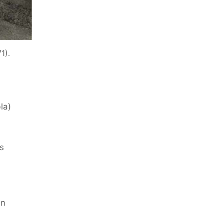
1).
la)
s
an