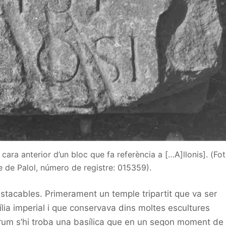
cara anterior d’un bloc que fa referència a […A]llonis]. (Fot
e de Palol, número de registre: 015359).
stacables. Primerament un temple tripartit que va ser
ília imperial i que conservava dins moltes escultures
òrum s’hi troba una basílica que en un segon moment de