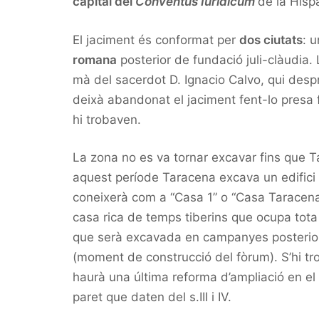
capital del
Conventus Iuridicum
de la Hisp
El jaciment és conformat per
dos ciutats
: 
romana
posterior de fundació juli-clàudia.
mà del sacerdot D. Ignacio Calvo, qui desp
deixà abandonat el jaciment fent-lo presa f
hi trobaven.
La zona no es va tornar excavar fins que T
aquest període Taracena excava un edifici
coneixerà com a “Casa 1” o “Casa Taracena”)
casa rica de temps tiberins que ocupa tota
que serà excavada en campanyes posteriors)
(moment de construcció del fòrum). S’hi tro
haurà una última reforma d’ampliació en el 
paret que daten del s.III i IV.