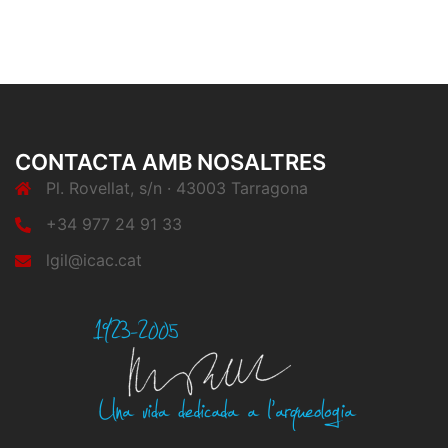
CONTACTA AMB NOSALTRES
Pl. Rovellat, s/n · 43003 Tarragona
+34 977 24 91 33
lgil@icac.cat