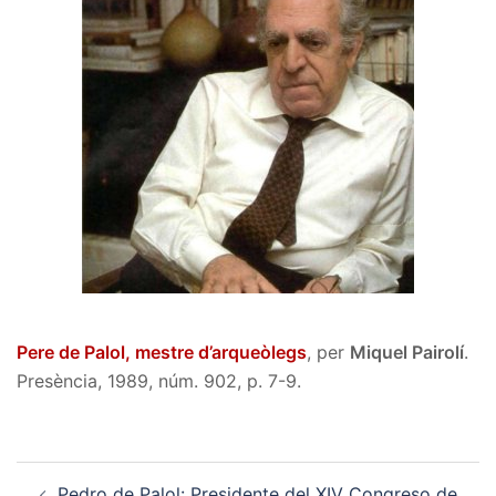
Pere de Palol, mestre d’arqueòlegs
, per
Miquel Pairolí
.
Presència, 1989, núm. 902, p. 7-9.
Post
Pedro de Palol: Presidente del XIV Congreso de